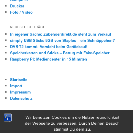
Drucker
Foto / Video
NEUESTE BEITRÄGE
In eigener Sache: Zubehoerdirekt.de steht zum Verkauf
simply USB Sticks 8GB von Staples – ein Schnäppchen?
DVB-T2 kommt. Vorsicht beim Gerätekauf!
Speicherkarten und Sticks – Betrug mit Fake-Speicher
Raspberry PI: Mediencenter in 15 Minuten
Startseite
Import
Impressum
Datenschutz
Wir benutzen Cookies um die Nutzerfreundlichkeit
der Webseite zu verbessen. Durch Deinen Besuch
Datenschutz
Stolz präsentiert von WordPress
stimmst Du dem zu.