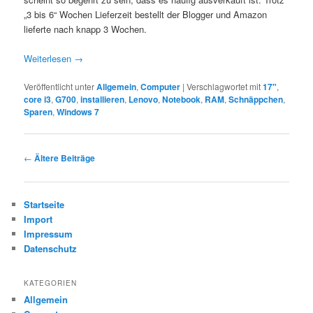
„3 bis 6“ Wochen Lieferzeit bestellt der Blogger und Amazon
lieferte nach knapp 3 Wochen.
Weiterlesen
→
Veröffentlicht unter
Allgemein
,
Computer
|
Verschlagwortet mit
17"
,
core i3
,
G700
,
installieren
,
Lenovo
,
Notebook
,
RAM
,
Schnäppchen
,
Sparen
,
Windows 7
Beitragsnavigation
←
Ältere Beiträge
Startseite
Import
Impressum
Datenschutz
KATEGORIEN
Allgemein