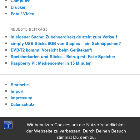
Computer
Drucker
Foto / Video
NEUESTE BEITRÄGE
In eigener Sache: Zubehoerdirekt.de steht zum Verkauf
simply USB Sticks 8GB von Staples – ein Schnäppchen?
DVB-T2 kommt. Vorsicht beim Gerätekauf!
Speicherkarten und Sticks – Betrug mit Fake-Speicher
Raspberry PI: Mediencenter in 15 Minuten
Startseite
Import
Impressum
Datenschutz
Wir benutzen Cookies um die Nutzerfreundlichkeit
der Webseite zu verbessen. Durch Deinen Besuch
Datenschutz
Stolz präsentiert von WordPress
stimmst Du dem zu.