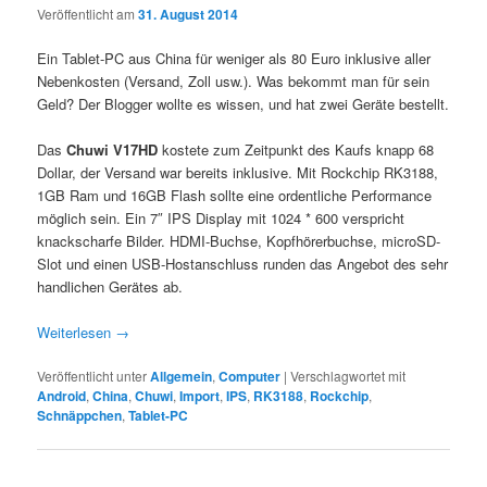
Veröffentlicht am
31. August 2014
Ein Tablet-PC aus China für weniger als 80 Euro inklusive aller
Nebenkosten (Versand, Zoll usw.). Was bekommt man für sein
Geld? Der Blogger wollte es wissen, und hat zwei Geräte bestellt.
Das
Chuwi V17HD
kostete zum Zeitpunkt des Kaufs knapp 68
Dollar, der Versand war bereits inklusive. Mit Rockchip RK3188,
1GB Ram und 16GB Flash sollte eine ordentliche Performance
möglich sein. Ein 7″ IPS Display mit 1024 * 600 verspricht
knackscharfe Bilder. HDMI-Buchse, Kopfhörerbuchse, microSD-
Slot und einen USB-Hostanschluss runden das Angebot des sehr
handlichen Gerätes ab.
Weiterlesen
→
Veröffentlicht unter
Allgemein
,
Computer
|
Verschlagwortet mit
Android
,
China
,
Chuwi
,
Import
,
IPS
,
RK3188
,
Rockchip
,
Schnäppchen
,
Tablet-PC