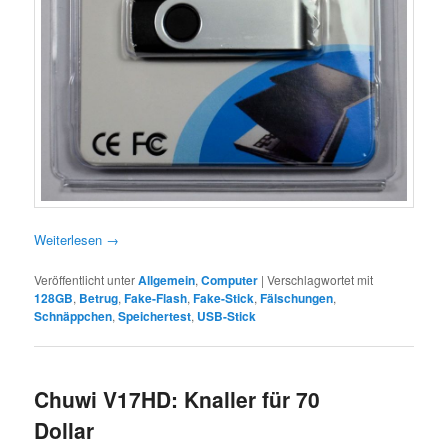
Weiterlesen
→
Veröffentlicht unter
Allgemein
,
Computer
|
Verschlagwortet mit
128GB
,
Betrug
,
Fake-Flash
,
Fake-Stick
,
Fälschungen
,
Schnäppchen
,
Speichertest
,
USB-Stick
Chuwi V17HD: Knaller für 70
Dollar