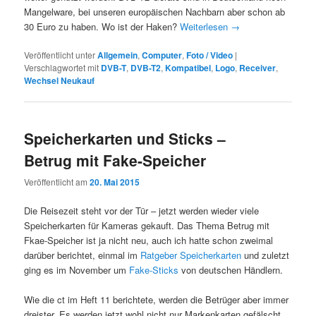
Mangelware, bei unseren europäischen Nachbarn aber schon ab
30 Euro zu haben. Wo ist der Haken?
Weiterlesen
→
Veröffentlicht unter
Allgemein
,
Computer
,
Foto / Video
|
Verschlagwortet mit
DVB-T
,
DVB-T2
,
Kompatibel
,
Logo
,
Receiver
,
Wechsel Neukauf
Speicherkarten und Sticks –
Betrug mit Fake-Speicher
Veröffentlicht am
20. Mai 2015
Die Reisezeit steht vor der Tür – jetzt werden wieder viele
Speicherkarten für Kameras gekauft. Das Thema Betrug mit
Fkae-Speicher ist ja nicht neu, auch ich hatte schon zweimal
darüber berichtet, einmal im
Ratgeber Speicherkarten
und zuletzt
ging es im November um
Fake-Sticks
von deutschen Händlern.
Wie die ct im Heft 11 berichtete, werden die Betrüger aber immer
dreister. Es werden jetzt wohl nicht nur Markenkarten gefälscht,