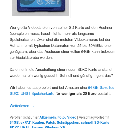
Wer große Videodateien von seiner SD-Karte auf den Rechner
überspielen muss, hasst nichts mehr als langsame
Speicherkarten. Zwar sind die meisten Videokameras bei der
Aufnahme mit typischen Datenraten von 25 bis 30MBit/s eher
genügsam, aber das Auslesen einer vollen 64GB kann trotzdem
zur Geduldsprobe werden.
Da ohnehin die Anschaffung einer neuen SDXC Karte anstand,
wurde mal ein wenig gesucht. Schnell und günstig – geht das?
Wir haben es ausprobiert und bei Amazon eine
64 GB SaveTec
SDXC UHS1 Speicherkarte
für weniger als 20 Euro
bestellt.
Weiterlesen
→
Veröffentlicht unter
Allgemein
,
Foto / Video
|
Verschlagwortet mit
64GB
,
exFAT
,
Kaufen
,
Patch
,
Schnäppchen
,
schnell
,
SD-Karte
,
SDXC UHS1
,
Sparen
,
Windows XP