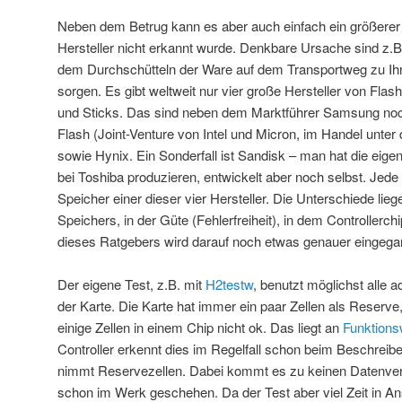
Neben dem Betrug kann es aber auch einfach ein größerer 
Hersteller nicht erkannt wurde. Denkbare Ursache sind z.B.
dem Durchschütteln der Ware auf dem Transportweg zu Ih
sorgen. Es gibt weltweit nur vier große Hersteller von Flas
und Sticks. Das sind neben dem Marktführer Samsung noc
Flash (Joint-Venture von Intel und Micron, im Handel unt
sowie Hynix. Ein Sonderfall ist Sandisk – man hat die eigen
bei Toshiba produzieren, entwickelt aber noch selbst. Jede 
Speicher einer dieser vier Hersteller. Die Unterschiede lie
Speichers, in der Güte (Fehlerfreiheit), in dem Controllerch
dieses Ratgebers wird darauf noch etwas genauer eingega
Der eigene Test, z.B. mit
H2testw
, benutzt möglichst alle 
der Karte. Die Karte hat immer ein paar Zellen als Reserv
einige Zellen in einem Chip nicht ok. Das liegt an
Funktions
Controller erkennt dies im Regelfall schon beim Beschreibe
nimmt Reservezellen. Dabei kommt es zu keinen Datenverlu
schon im Werk geschehen. Da der Test aber viel Zeit in A