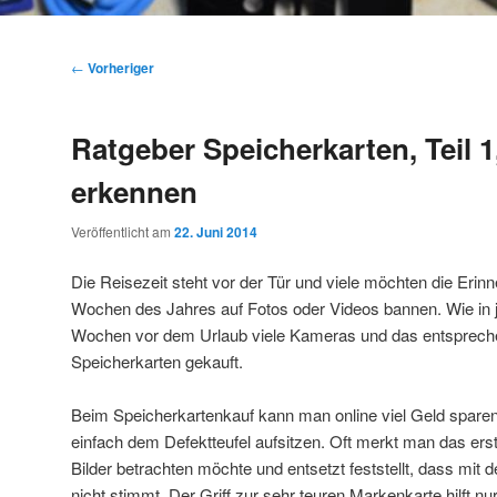
Beitragsnavigation
←
Vorheriger
Ratgeber Speicherkarten, Teil 1
erkennen
Veröffentlicht am
22. Juni 2014
Die Reisezeit steht vor der Tür und viele möchten die Eri
Wochen des Jahres auf Fotos oder Videos bannen. Wie in 
Wochen vor dem Urlaub viele Kameras und das entsprech
Speicherkarten gekauft.
Beim Speicherkartenkauf kann man online viel Geld sparen
einfach dem Defektteufel aufsitzen. Oft merkt man das ers
Bilder betrachten möchte und entsetzt feststellt, dass mit
nicht stimmt. Der Griff zur sehr teuren Markenkarte hilft nur