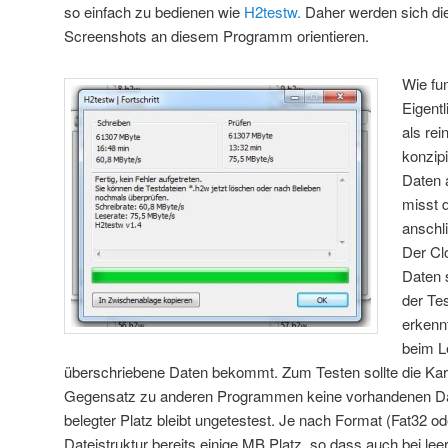
so einfach zu bedienen wie
H2testw.
Daher werden sich di
Screenshots an diesem Programm orientieren.
Wie fu
Eigent
als re
konzipi
Daten 
misst 
anschl
Der Cl
Daten s
der Tes
erkenn
beim L
überschriebene Daten bekommt. Zum Testen sollte die Kart
Gegensatz zu anderen Programmen keine vorhandenen Date
belegter Platz bleibt ungetestest. Je nach Format (Fat32 od
Dateistruktur bereits einige MB Platz, so dass auch bei le