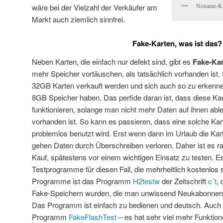
Noname-Ka
wäre bei der Vielzahl der Verkäufer am
Markt auch ziemlich sinnfrei.
Fake-Karten, was ist das?
Neben Karten, die einfach nur defekt sind, gibt es
Fake-Ka
mehr Speicher vortäuschen, als tatsächlich vorhanden ist. S
32GB Karten verkauft werden und sich auch so zu erkennen
8GB Speicher haben. Das perfide daran ist, dass diese Ka
funktionieren, solange man nicht mehr Daten auf ihnen able
vorhanden ist. So kann es passieren, dass eine solche Kar
problemlos benutzt wird. Erst wenn dann im Urlaub die Kart
gehen Daten durch Überschreiben verloren. Daher ist es r
Kauf, spätestens vor einem wichtigen Einsatz zu testen. Es
Testprogramme für diesen Fall, die mehrheitlich kostenlos 
Programme ist das Programm
H2testw
der Zeitschrift
c´t
,
Fake-Speichern wurden, die man unwissend Neukabonnent
Das Programm ist einfach zu bedienen und deutsch. Auch 
Programm
FakeFlashTest
– es hat sehr viel mehr Funktione