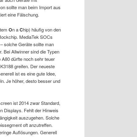
n sollte man beim Import aus
iert eine Fälschung.
stem
O
n a
C
hip) häufig von den
r Rockchip. MediaTek SOCs
– solche Geräte sollte man
. Bei Allwinner sind die Typen
 A80 dürfte noch sehr teuer
K3188 greifen. Der neueste
enerell ist es eine gute Idee,
n. Je höher, desto besser und
hscreen ist 2014 zwar Standard,
en Displays. Fehlt der Hinweis
hängigkeit auszugehen. Solche
reissegment oft anzutreffen.
eringe Auflösungen. Generell