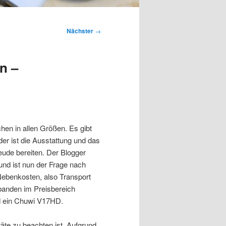
Nächster
→
n –
hen in allen Größen. Es gibt
der ist die Ausstattung und das
eude bereiten. Der Blogger
 und ist nun der Frage nach
 Nebenkosten, also Transport
banden im Preisbereich
 ein Chuwi V17HD.
räte zu beachten ist. Aufgrund