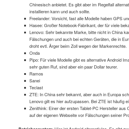
Chinesisch anbietet. Es gibt aber im Regelfall altern
installieren kann und auch sollte.
Freelander: Vorsicht, fast alle Modelle haben GPS u
Hasee: Großer Notebook-Fabrikant, der für viele beka
Lenovo: Sehr bekannte Marke, bitte nicht in China kau
Fälschungen und auch bei echten Geräten, die in Eur
droht evtl. Ärger beim Zoll wegen der Markenrechte.
Onda
Pipo: Für viele Modelle gibt es alternative Android I
sehr guten Ruf, sind aber ein paar Dollar teurer.
Ramos
Sanei
Teclast
ZTE: In China sehr bekannt, aber auch in Europa scho
Lenovo gilt es hier aufzupassen. Bei ZTE ist häufig 
Zenithink: Einer der ersten Tablet-PC Hersteller aus
auf der eigenen Webseite vor Fälschungen seiner Pr
: Hier ist Android alternativlos. Es gibt 