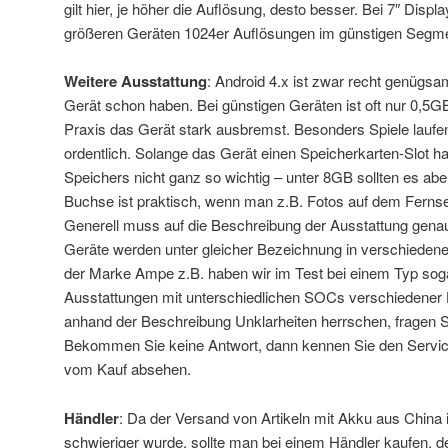
gilt hier, je höher die Auflösung, desto besser. Bei 7″ Disp
größeren Geräten 1024er Auflösungen im günstigen Segm
Weitere Ausstattung
: Android 4.x ist zwar recht genügs
Gerät schon haben. Bei günstigen Geräten ist oft nur 0,5G
Praxis das Gerät stark ausbremst. Besonders Spiele laufen
ordentlich. Solange das Gerät einen Speicherkarten-Slot hat
Speichers nicht ganz so wichtig – unter 8GB sollten es abe
Buchse ist praktisch, wenn man z.B. Fotos auf dem Ferns
Generell muss auf die Beschreibung der Ausstattung genau
Geräte werden unter gleicher Bezeichnung in verschiedene
der Marke Ampe z.B. haben wir im Test bei einem Typ sog
Ausstattungen mit unterschiedlichen SOCs verschiedener 
anhand der Beschreibung Unklarheiten herrschen, fragen S
Bekommen Sie keine Antwort, dann kennen Sie den Service
vom Kauf absehen.
Händler
: Da der Versand von Artikeln mit Akku aus China
schwieriger wurde, sollte man bei einem Händler kaufen, de