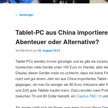
Beitragsnavigation
←
Vorheriger
Tablet-PC aus China importiere
Abenteuer oder Alternative?
Veröffentlicht am
30. August 2014
Tablet-PCs werden immer günstiger und es gibt sie inzwisc
inzwischen viele Geräte unter 100 Euro im Handel, aber lei
Display dieser Geräte meist so schlecht, dass sie keine Fr
nutzt seit gut einem Jahr ein aus China importiertes Tablet
gegangen, ob man für weniger als 80 Euro (inklusive aller
und Zoll) gute Tablets kaufen kann. Dazu wurden zwei Pro
zwischen 70 und 80 Dollar bestellt, ein
Captiva PAD 10
und
Als erstes stellt sich die Frage, was beim Import dieser Ge