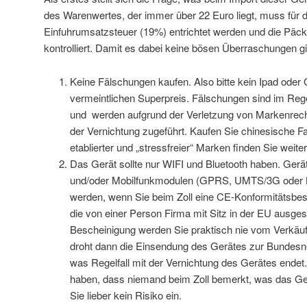
des Warenwertes, der immer über 22 Euro liegt, muss für 
Einfuhrumsatzsteuer (19%) entrichtet werden und die Päc
kontrolliert. Damit es dabei keine bösen Überraschungen gib
Keine Fälschungen kaufen. Also bitte kein Ipad ode
vermeintlichen Superpreis. Fälschungen sind im Rege
und werden aufgrund der Verletzung von Markenrecht
der Vernichtung zugeführt. Kaufen Sie chinesische Fab
etablierter und „stressfreier“ Marken finden Sie weiter
Das Gerät sollte nur WIFI und Bluetooth haben. Ge
und/oder Mobilfunkmodulen (GPRS, UMTS/3G oder LTE
werden, wenn Sie beim Zoll eine CE-Konformitätsbes
die von einer Person Firma mit Sitz in der EU ausgest
Bescheinigung werden Sie praktisch nie vom Verkäuf
droht dann die Einsendung des Gerätes zur Bundesn
was Regelfall mit der Vernichtung des Gerätes endet
haben, dass niemand beim Zoll bemerkt, was das Ger
Sie lieber kein Risiko ein.