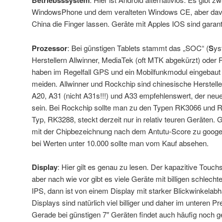
Betriebsssystem
WindowsPhone und dem veralteten Windows CE, aber davo
China die Finger lassen. Geräte mit Apples IOS sind garant
Prozessor
: Bei günstigen Tablets stammt das „SOC“ (
S
y
Herstellern Allwinner, MediaTek (oft MTK abgekürzt) ode
haben im Regelfall GPS und ein Mobilfunkmodul eingebaut 
meiden. Allwinner und Rockchip sind chinesische Hersteller
A20, A31 (nicht A31s!!!) und A33 empfehlenswert, der neue
sein. Bei Rockchip sollte man zu den Typen RK3066 und R
Typ, RK3288, steckt derzeit nur in relativ teuren Geräten. G
mit der Chipbezeichnung nach dem Antutu-Score zu googel
bei Werten unter 10.000 sollte man vom Kauf absehen.
Display
: Hier gilt es genau zu lesen. Der kapazitive Touc
aber nach wie vor gibt es viele Geräte mit billigen schlecht
IPS, dann ist von einem Display mit starker Blickwinkelab
Displays sind natürlich viel billiger und daher im unteren P
Gerade bei günstigen 7″ Geräten findet auch häufig noch g